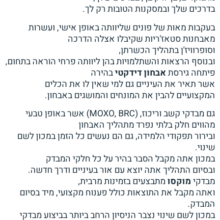
בדרכים שלך ובמסקנות הטובות רק לך.
בעקבות מאות של פונים שליוותה באופן אישי, ועשרות
מאבחנות סטאז'ריות שקיבלו אצלה הדרכה
וסופרוויז'ן בתהליך הכשרתן,
ובנוסף הרצאות והשתלמויות בהן ליוותה פרחי הוראה בתחום,
פיתחה גירסת
אבחון דידקטי
בהירה
אשר תאיר את העיניים גם למי שאין לו את הכלים
המקצועיים להבין את המונחים והמושגים באבחון.
גם מבדקי קשב וריכוז, (MOXO, BRC) אשר באופן טבעי
מהווים חלק בלתי נפרד מתהליך האבחון
ובירור תפקודי הלמידה, גם הם נעשים כל הזמן במכון לשם
שינוי.
במכון אתה מקבל הסבר בהיר על כל חלקי המבדק
ובסיום התהליך אתה יוצא עם אור בעיניים ודרך חדשה.
מבדקי
מוקסו
מתבצעים בזמינות מרבית,
ואתה מקבל את התוצאות כולל פענוח מקצועי, מיד בסיום
המבדק.
במכון לשם שינוי נצבר הניסיון הרחב ביותר בביצוע מבדקי