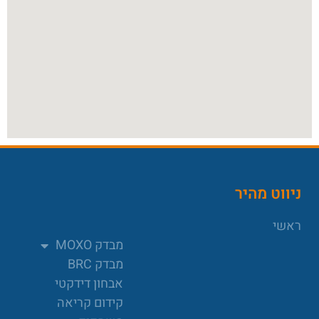
ניווט מהיר
ראשי
מבדק MOXO
מבדק BRC
אבחון דידקטי
קידום קריאה