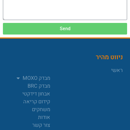
Send
ניווט מהיר
ראשי
מבדק MOXO
מבדק BRC
אבחון דידקטי
קידום קריאה
משחקים
אודות
צור קשר