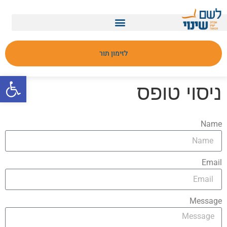
מבדק MOXO
מבדק BRC
לזימון תור
פתח סרגל
ניסוי טופס
Name
Email
Message